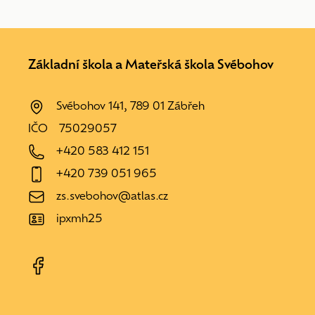
Základní škola a Mateřská škola Svébohov
Svébohov 141, 789 01 Zábřeh
IČO
75029057
+420 583 412 151
+420 739 051 965
zs.svebohov@atlas.cz
ipxmh25