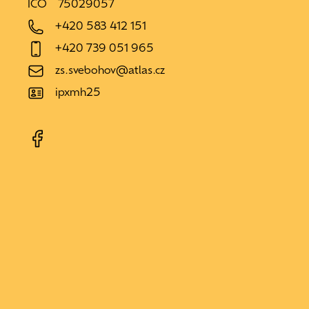
IČO
75029057
+420 583 412 151
+420 739 051 965
zs.svebohov@atlas.cz
ipxmh25