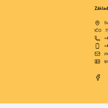
Základ
Sv
IČO
7
+
+
zs
i