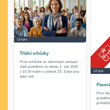
Už bylo
Třídní schůzky
První schůzka se zákonnými zástupci
žáků proběhne ve středu 3. září 2025
Už bylo
v 15:30 hodin v učebně ZŠ. Zváni jsou
také rodi...
Pasová
První šk
proběhne
prvňáčk