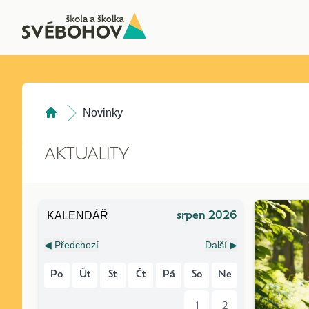
Novinky
AKTUALITY
KALENDÁŘ
srpen 2026
◀ Předchozí
Další ▶
Po
Út
St
Čt
Pá
So
Ne
1
2