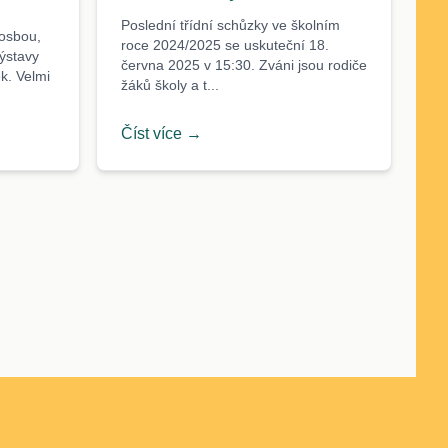
Poslední třídní schůzky ve školním
rosbou,
roce 2024/2025 se uskuteční 18.
ýstavy
června 2025 v 15:30. Zváni jsou rodiče
k. Velmi
žáků školy a t...
Číst více →