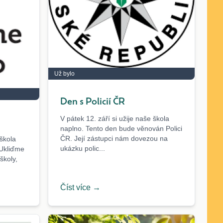
Už bylo
Den s Policií ČR
V pátek 12. září si užije naše škola
naplno. Tento den bude věnován Polici
ČR. Její zástupci nám dovezou na
 škola
ukázku polic...
 Ukliďme
školy,
Číst více →