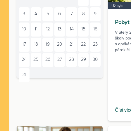
Už bylo
3
4
5
6
7
8
9
Pobyt 
10
11
12
13
14
15
16
V úterý 
školy po
s opékán
17
18
19
20
21
22
23
párek či 
24
25
26
27
28
29
30
31
Číst ví