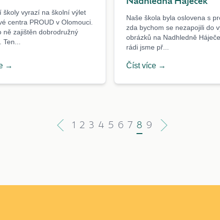
Nadhledna Háječek
 školy vyrazí na školní výlet
Naše škola byla oslovena s p
vé centra PROUD v Olomouci.
zda bychom se nezapojili do v
 ně zajištěn dobrodružný
obrázků na Nadhledně Háječe
 Ten...
rádi jsme př...
ce →
Číst více →
1
2
3
4
5
6
7
8
9