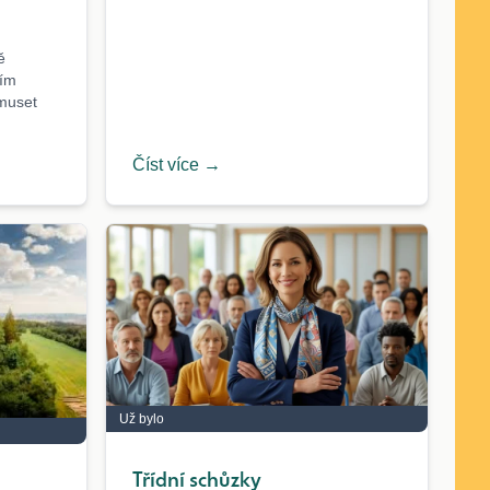
ě
ním
muset
Číst více →
Už bylo
Třídní schůzky