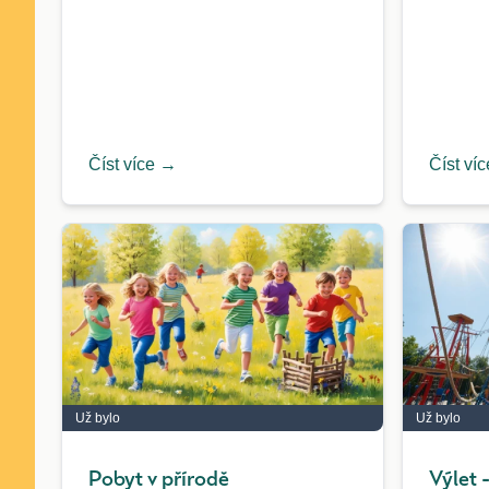
Číst více →
Číst ví
Už bylo
Už bylo
Pobyt v přírodě
Výlet 