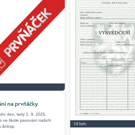
ní na prvňáčky
olní den, tedy 1. 9. 2025,
 ve škole pasování našich
Už bylo
ů.&nbsp;