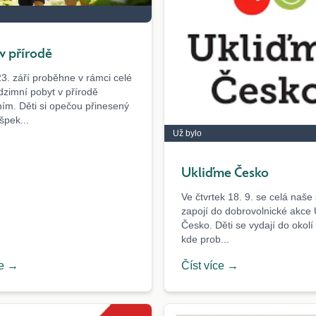
v přírodě
23. září proběhne v rámci celé
dzimní pobyt v přírodě
ím. Děti si opečou přinesený
špek...
Už bylo
Ukliďme Česko
Ve čtvrtek 18. 9. se celá naše
zapojí do dobrovolnické akce
Česko. Děti se vydají do okolí 
kde prob...
ce →
Číst více →