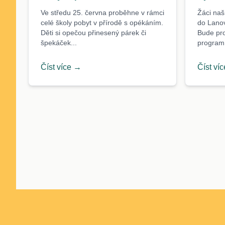
Ve středu 25. června proběhne v rámci
Žáci naší
celé školy pobyt v přírodě s opékáním.
do Lano
Děti si opečou přinesený párek či
Bude pro
špekáček...
program.
Číst více →
Číst ví