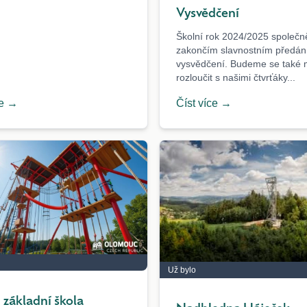
Vysvědčení
Školní rok 2024/2025 společn
zakončím slavnostním předá
vysvědčení. Budeme se také 
rozloučit s našimi čtvrťáky...
ce →
Číst více →
Už bylo
- základní škola