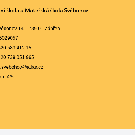
ní škola a Mateřská škola Svébohov
ébohov 141, 789 01 Zábřeh
5029057
420 583 412 151
420 739 051 965
.svebohov@atlas.cz
pxmh25