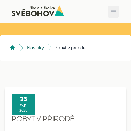
Open ma
Novinky
Pobyt v přírodě
23
ZÁŘÍ
2025
POBYT V PŘÍRODĚ