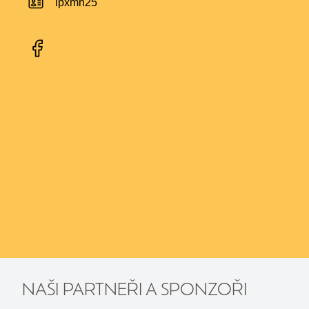
ipxmh25
NAŠI PARTNEŘI A SPONZOŘI