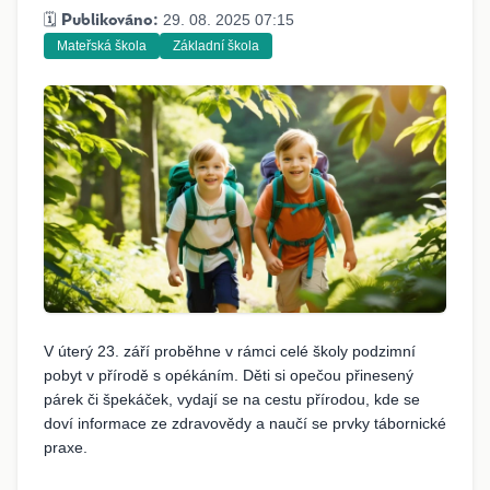
🗓️
29. 08. 2025 07:15
Publikováno:
Mateřská škola
Základní škola
V úterý 23. září proběhne v rámci celé školy podzimní
pobyt v přírodě s opékáním. Děti si opečou přinesený
párek či špekáček, vydají se na cestu přírodou, kde se
doví informace ze zdravovědy a naučí se prvky tábornické
praxe.