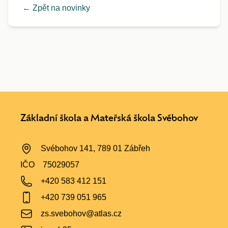
← Zpět na novinky
Základní škola a Mateřská škola Svébohov
Svébohov 141, 789 01 Zábřeh
IČO
75029057
+420 583 412 151
+420 739 051 965
zs.svebohov@atlas.cz