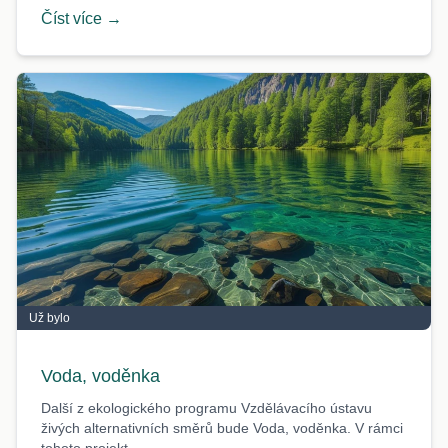
Číst více →
Už bylo
Voda, voděnka
Další z ekologického programu Vzdělávacího ústavu
živých alternativních směrů bude Voda, voděnka. V rámci