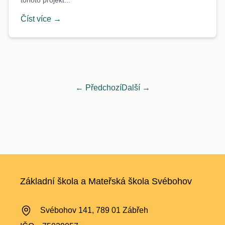
tohoto projekt...
Číst více →
← Předchozí
Další →
Základní škola a Mateřská škola Svébohov
Svébohov 141, 789 01 Zábřeh