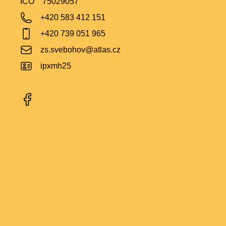
IČO
75029057
+420 583 412 151
+420 739 051 965
zs.svebohov@atlas.cz
ipxmh25