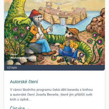
Už bylo
Autorské čtení
V rámci školního programu čeká děti beseda s knihou
a autorské čtení Josefa Beneše, které jim přiblíží svět
knih z úplně...
Číst více →