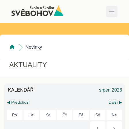
Open ma
Novinky
AKTUALITY
KALENDÁŘ
srpen 2026
◀ Předchozí
Další ▶
Po
Út
St
Čt
Pá
So
Ne
1
2