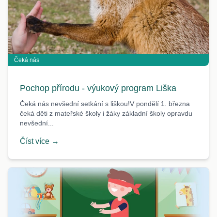
Čeká nás
Pochop přírodu - výukový program Liška
Čeká nás nevšední setkání s liškou!V pondělí 1. března
čeká děti z mateřské školy i žáky základní školy opravdu
nevšední...
Číst více →