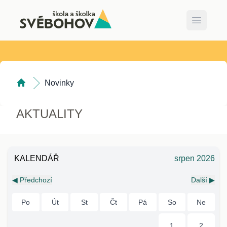
Open ma
Novinky
AKTUALITY
KALENDÁŘ
srpen 2026
◀ Předchozí
Další ▶
Po
Út
St
Čt
Pá
So
Ne
1
2