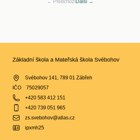
← Předchozí
Další →
Základní škola a Mateřská škola Svébohov
Svébohov 141, 789 01 Zábřeh
IČO
75029057
+420 583 412 151
+420 739 051 965
zs.svebohov@atlas.cz
ipxmh25