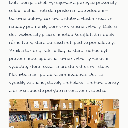
Další den je s chutí vykrajovaly a pekly, až provoněly
celou jídelnu. Třetí den přišlo na řadu zdobení –
barevné polevy, cukrové ozdoby a vlastní kreativní
nápady proměnily perníčky v krásné výtvory. Dále si
děti vyzkoušely práci s hmotou Keraflot. Z ní odlily
různé tvary, které po zaschnutí pečlivě pomalovaly.
Vznikla tak originální dílka, na která mohou být
právem hrdé. Společně rovněž vytvořily vánoční
výzdobu, která rozzářila prostory družiny i školy.
Nechyběla ani pořádná zimní zábava. Děti se
vyřádily ve sněhu, stavěly sněhuláky i sněhové bunkry
a užily si spoustu pohybu na čerstvém vzduchu.