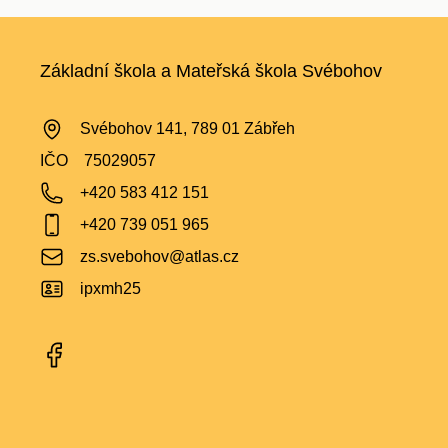
Základní škola a Mateřská škola Svébohov
Svébohov 141, 789 01 Zábřeh
IČO
75029057
+420 583 412 151
+420 739 051 965
zs.svebohov@atlas.cz
ipxmh25