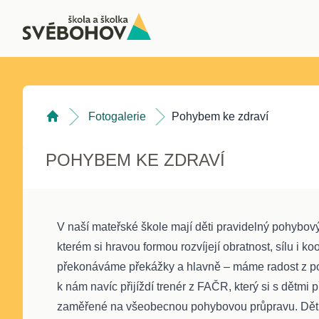
Fotogalerie
Pohybem ke zdraví
POHYBEM KE ZDRAVÍ
V naší mateřské škole mají děti pravidelný pohybo
kterém si hravou formou rozvíjejí obratnost, sílu i k
překonáváme překážky a hlavně – máme radost z p
k nám navíc přijíždí trenér z FAČR, který si s dětmi p
zaměřené na všeobecnou pohybovou průpravu. Děti s