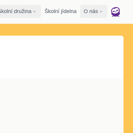
Školní družina
Školní jídelna
O nás