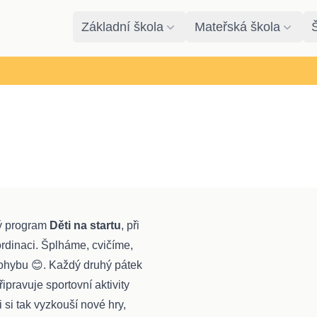
Základní škola
Mateřská škola
vý program
Děti na startu
, při
oordinaci. Šplháme, cvičíme,
ohybu 😊. Každý druhý pátek
řipravuje sportovní aktivity
i tak vyzkouší nové hry,