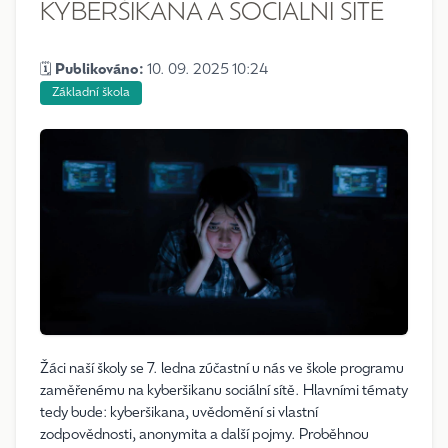
KYBERŠIKANA A SOCIÁLNÍ SÍTĚ
🗓️
Publikováno:
10. 09. 2025 10:24
Základní škola
Žáci naší školy se 7. ledna zúčastní u nás ve škole programu
zaměřenému na kyberšikanu sociální sítě. Hlavními tématy
tedy bude: kyberšikana, uvědomění si vlastní
zodpovědnosti, anonymita a další pojmy. Proběhnou