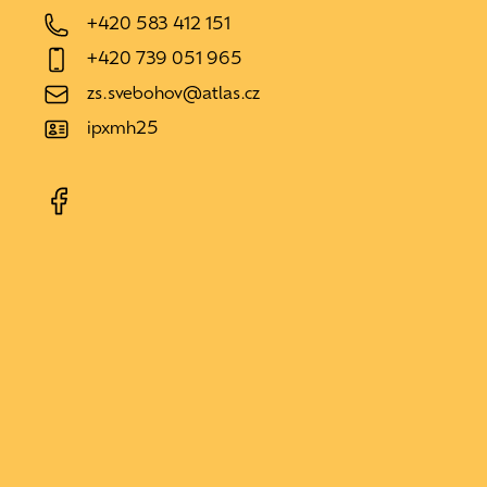
+420 583 412 151
+420 739 051 965
zs.svebohov@atlas.cz
ipxmh25