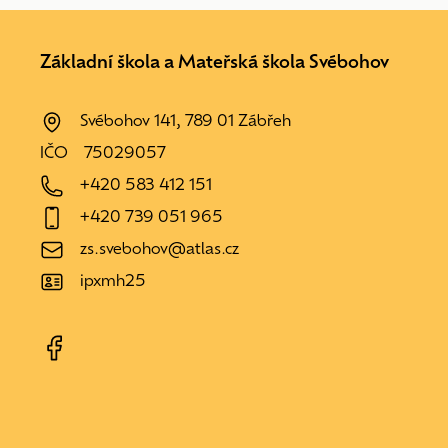
Základní škola a Mateřská škola Svébohov
Svébohov 141, 789 01 Zábřeh
IČO
75029057
+420 583 412 151
+420 739 051 965
zs.svebohov@atlas.cz
ipxmh25