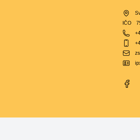
Sv
IČO
7
+
+
zs
i