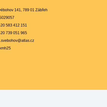
ébohov 141, 789 01 Zábřeh
5029057
420 583 412 151
420 739 051 965
.svebohov@atlas.cz
pxmh25