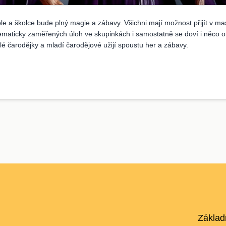
e a školce bude plný magie a zábavy. Všichni mají možnost přijít v m
ematicky zaměřených úloh ve skupinkách i samostatně se doví i něco o
é čarodějky a mladí čarodějové užijí spoustu her a zábavy.
Základ