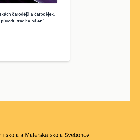
askách čarodějů a čarodějek.
 původu tradice pálení
ní škola a Mateřská škola Svébohov