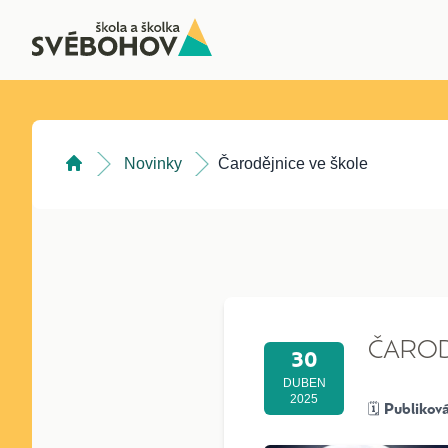
Novinky
Čarodějnice ve škole
ČAROD
30
DUBEN
2025
🗓️
Publikov