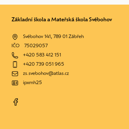
Základní škola a Mateřská škola Svébohov
Svébohov 141, 789 01 Zábřeh
IČO
75029057
+420 583 412 151
+420 739 051 965
zs.svebohov@atlas.cz
ipxmh25